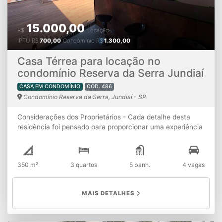
15.000,00
R$
Locação
IPTU
R$
700,00
Condomínio
R$
1.300,00
Casa Térrea para locação no
condomínio Reserva da Serra Jundiaí
CASA EM CONDOMÍNIO
CÓD. 486
Condomínio Reserva da Serra, Jundiaí - SP
Considerações dos Proprietários - Cada detalhe desta
residência foi pensado para proporcionar uma experiência
única de morar bem. Totalmente mobiliada, ela combina
ambientes espaçosos, excelente distribuição e
acabamentos de alto padrão, oferecendo conforto e
350 m²
3 quartos
5 banh.
4 vagas
praticidade desde o primeiro dia. - A área de convivência
é o grande destaque da casa, com salas integradas à
cozinha americana e ao espaço gourmet com
MAIS DETALHES
churrasqueira, criando um ambiente amplo, iluminado e
ideal para reunir a família e os amigos. Na área externa, a
piscina, o quintal e o banheiro de apoio tornam os