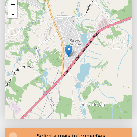
+
-
Solicite mais informações