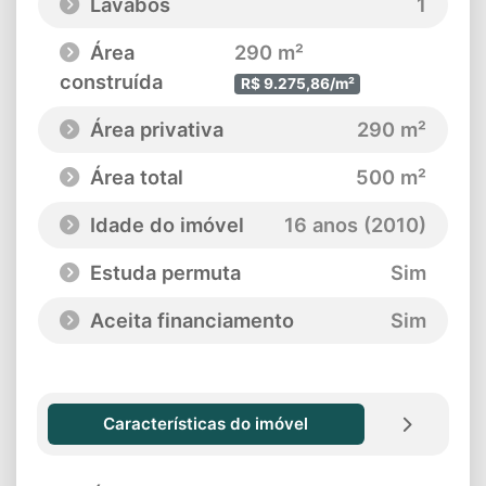
Lavabos
1
Área
290 m²
construída
R$ 9.275,86/m²
Área privativa
290 m²
Área total
500 m²
Idade do imóvel
16 anos (2010)
Estuda permuta
Sim
Aceita financiamento
Sim
Características do imóvel