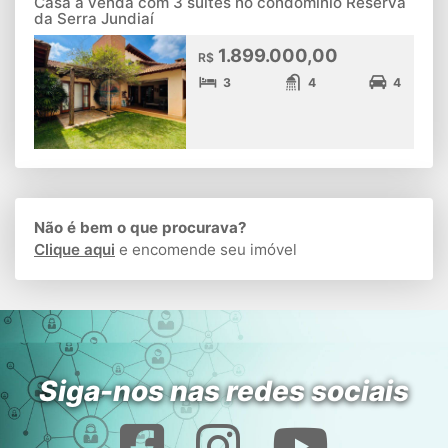
Casa a venda com 3 suítes no condomínio Reserva
da Serra Jundiaí
1.899.000,00
R$
3
4
4
Não é bem o que procurava?
Clique aqui
e encomende seu imóvel
Siga-nos nas redes sociais