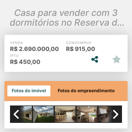
Casa para vender com 3
dormitórios no Reserva da
Serra Jundiaí
VENDA
CONDOMÍNIO
R$
2.690.000,00
R$
915,00
IPTU
R$
450,00
Fotos do imóvel
Fotos do empreendimento
Previous
Next