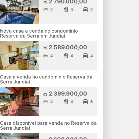
2.790.000,00
R$
4
4
4
Nova casa a venda no condomínio
Reserva da Serra em Jundiaí
2.589.000,00
R$
4
4
4
Casa a venda no condomínio Reserva da
Serra Jundiaí
2.399.900,00
R$
4
4
6
Casa disponível para venda no Reserva da
Serra Jundiaí