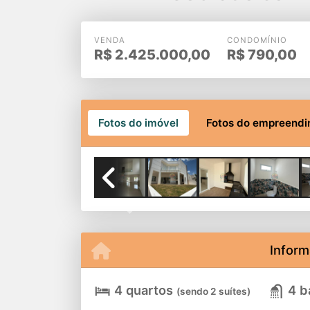
VENDA
CONDOMÍNIO
R$
2.425.000,00
R$
790,00
Fotos do imóvel
Fotos do empreend
Previous
Inform
4 quartos
4 b
(sendo 2 suítes)