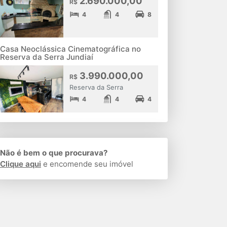
2.690.000,00
R$
4
4
8
Casa Neoclássica Cinematográfica no
Reserva da Serra Jundiaí
3.990.000,00
R$
Reserva da Serra
4
4
4
Não é bem o que procurava?
Clique aqui
e encomende seu imóvel