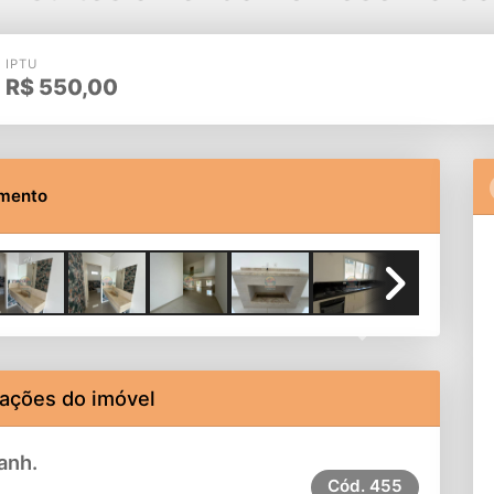
IPTU
R$
550,00
imento
Next
ações do imóvel
anh.
Cód.
455