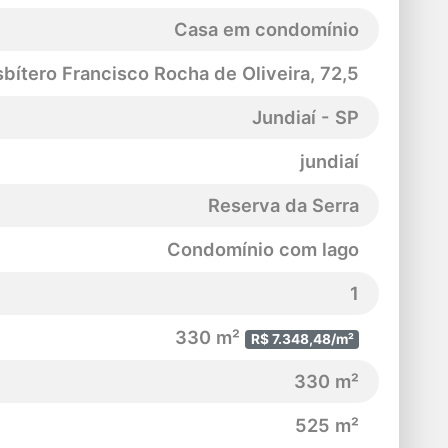
Casa em condomínio
bítero Francisco Rocha de Oliveira
, 72,5
Jundiaí - SP
jundiaí
Reserva da Serra
Condomínio com lago
1
330 m²
R$ 7.348,48/m²
330 m²
525 m²