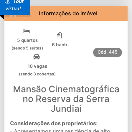
Tour
virtual
Informações do imóvel
5 quartos
6 banh.
(sendo 5 suítes)
Cód.
445
10 vagas
(sendo 3 cobertas)
Mansão Cinematográfica
no Reserva da Serra
Jundiaí
Considerações dos proprietários:
- Apresentamos uma residência de alto