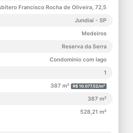
bítero Francisco Rocha de Oliveira
, 72,5
Jundiaí - SP
Medeiros
Reserva da Serra
Condomínio com lago
1
387 m²
R$ 10.077,52/m²
387 m²
528,21 m²