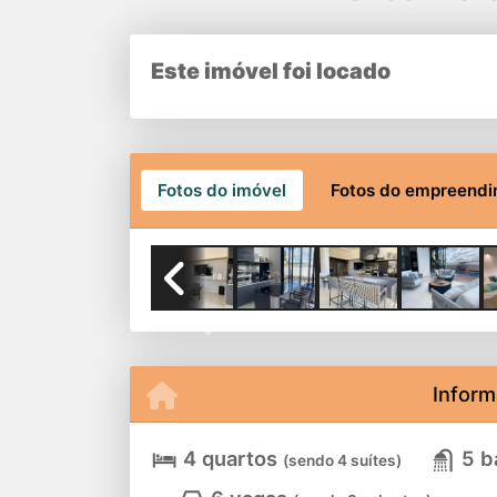
Este imóvel foi locado
Fotos do imóvel
Fotos do empreend
Previous
Inform
4 quartos
5 b
(sendo 4 suítes)