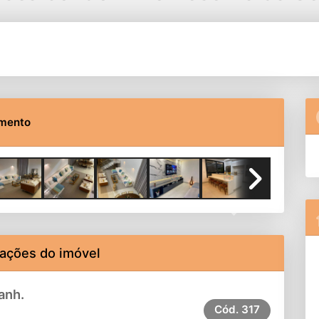
imento
Next
ações do imóvel
anh.
Cód.
317