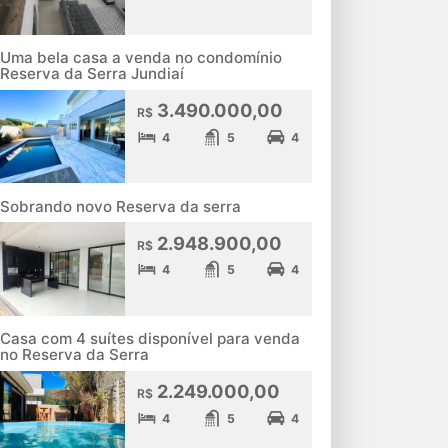
Uma bela casa a venda no condomínio
Reserva da Serra Jundiaí
3.490.000,00
R$
4
5
4
Sobrando novo Reserva da serra
2.948.900,00
R$
4
5
4
Casa com 4 suítes disponível para venda
no Reserva da Serra
2.249.000,00
R$
4
5
4