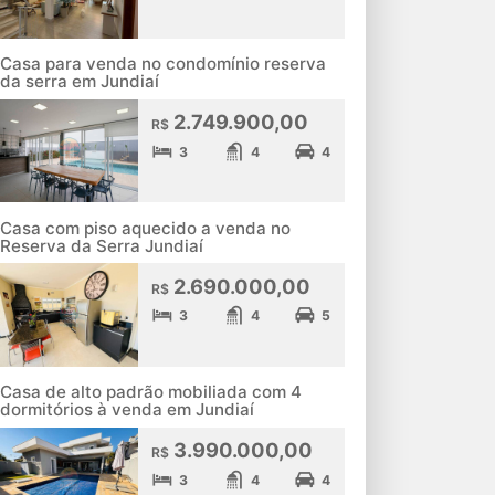
Casa para venda no condomínio reserva
da serra em Jundiaí
2.749.900,00
R$
3
4
4
Casa com piso aquecido a venda no
Reserva da Serra Jundiaí
2.690.000,00
R$
3
4
5
Casa de alto padrão mobiliada com 4
dormitórios à venda em Jundiaí
3.990.000,00
R$
3
4
4