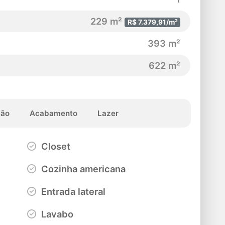
229 m²
R$ 7.379,91/m²
393 m²
622 m²
ção
Acabamento
Lazer
Closet
Cozinha americana
Entrada lateral
Lavabo