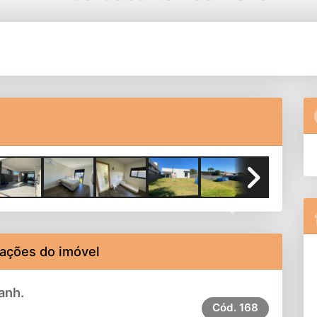
Next
ações do imóvel
anh.
Cód.
168