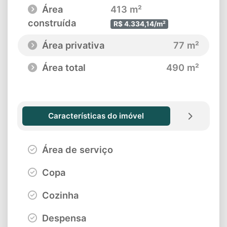
Área
413 m²
construída
R$ 4.334,14/m²
Área privativa
77 m²
Área total
490 m²
Características do imóvel
Área de serviço
Copa
Cozinha
Despensa