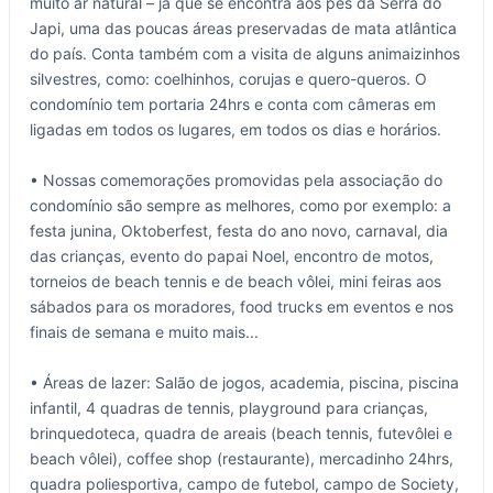
muito ar natural – já que se encontra aos pés da Serra do
Japi, uma das poucas áreas preservadas de mata atlântica
do país. Conta também com a visita de alguns animaizinhos
silvestres, como: coelhinhos, corujas e quero-queros. O
condomínio tem portaria 24hrs e conta com câmeras em
ligadas em todos os lugares, em todos os dias e horários.
• Nossas comemorações promovidas pela associação do
condomínio são sempre as melhores, como por exemplo: a
festa junina, Oktoberfest, festa do ano novo, carnaval, dia
das crianças, evento do papai Noel, encontro de motos,
torneios de beach tennis e de beach vôlei, mini feiras aos
sábados para os moradores, food trucks em eventos e nos
finais de semana e muito mais...
• Áreas de lazer: Salão de jogos, academia, piscina, piscina
infantil, 4 quadras de tennis, playground para crianças,
brinquedoteca, quadra de areais (beach tennis, futevôlei e
beach vôlei), coffee shop (restaurante), mercadinho 24hrs,
quadra poliesportiva, campo de futebol, campo de Society,